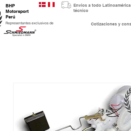
Envios a todo Latinoaméri
BHP
técnico
Motorsport
Perú
Representantes exclusivos de
Cotizaciones y co