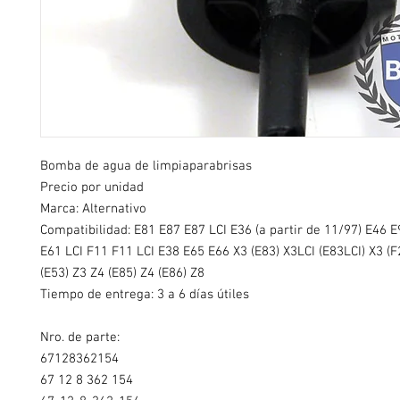
Bomba de agua de limpiaparabrisas
Precio por unidad
Marca: Alternativo
Compatibilidad:
E81 E87 E87 LCI E36 (a partir de 11/97) E46 
E61 LCI F11 F11 LCI E38 E65 E66 X3 (E83) X3LCI (E83LCI) X3 (F
(E53) Z3 Z4 (E85) Z4 (E86) Z8
Tiempo de entrega: 3 a 6 días útiles
Nro. de parte:
67128362154
67 12 8 362 154