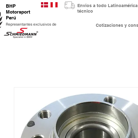
Envios a todo Latinoaméri
BHP
técnico
Motorsport
Perú
Representantes exclusivos de
Cotizaciones y co