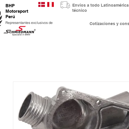
Envios a todo Latinoaméri
BHP
técnico
Motorsport
Perú
Representantes exclusivos de
Cotizaciones y co