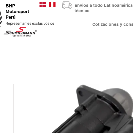
Envios a todo Latinoaméri
BHP
técnico
Motorsport
Perú
Representantes exclusivos de
Cotizaciones y co