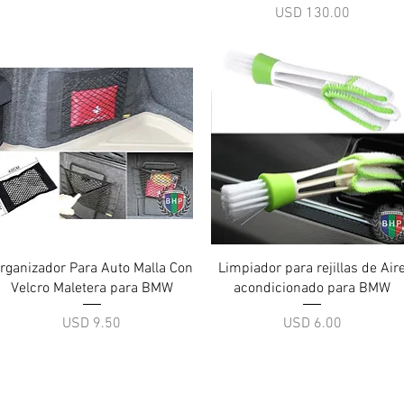
Precio
USD 130.00
Vista rápida
Vista rápida
rganizador Para Auto Malla Con
Limpiador para rejillas de Air
Velcro Maletera para BMW
acondicionado para BMW
Precio
Precio
USD 9.50
USD 6.00