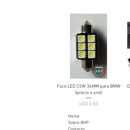
Vista rápida
Foco LED C5W 36MM para BMW
O
(precio x und)
Precio
USD 3.50
Home
Sobre BHP
Contacto