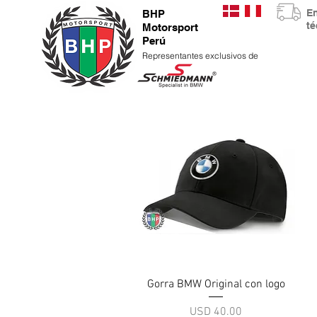
E
BHP
t
Motorsport
Perú
Representantes exclusivos de
Vista rápida
Gorra BMW Original con logo
Precio
USD 40.00