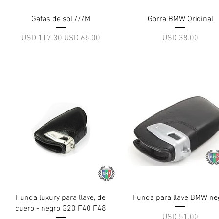
Vista rápida
Vista rápida
Gafas de sol ///M
Gorra BMW Original
Precio
Precio de oferta
Precio
USD 117.30
USD 65.00
USD 38.00
Vista rápida
Vista rápida
Funda luxury para llave, de
Funda para llave BMW ne
cuero - negro G20 F40 F48
Precio
USD 51.00