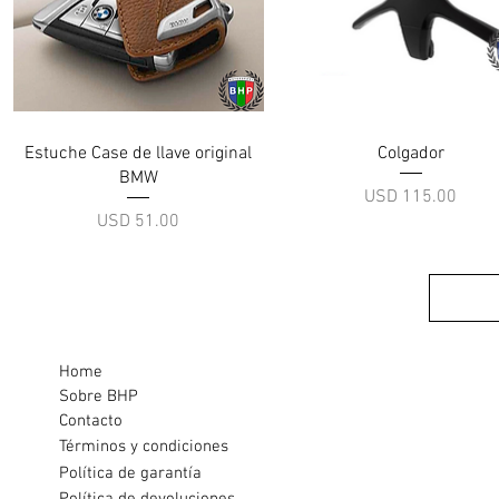
Vista rápida
Vista rápida
Estuche Case de llave original
Colgador
BMW
Precio
USD 115.00
Precio
USD 51.00
Home
Sobre BHP
Contacto
Términos y condiciones
Política de garantía
Política de devoluciones