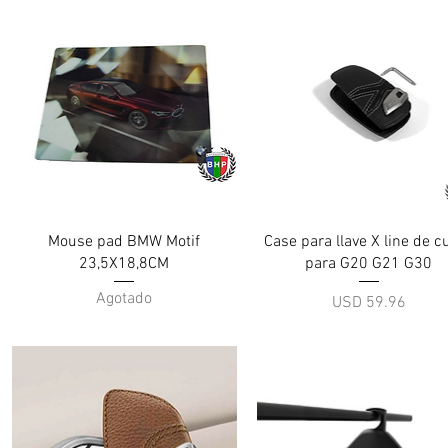
Vista rápida
Vista rápida
Mouse pad BMW Motif
Case para llave X line de c
23,5X18,8CM
para G20 G21 G30
Agotado
Precio
USD 59.96