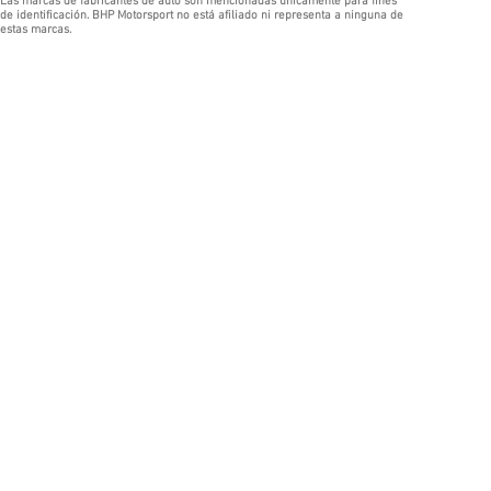
Las marcas de fabricantes de auto son mencionadas únicamente para fines
de identificación. BHP Motorsport no está afiliado ni representa a ninguna de
estas marcas.