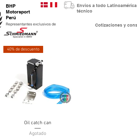
Envios a todo Latinoaméri
BHP
técnico
Motorsport
Perú
Representantes exclusivos de
Cotizaciones y co
40% de descuento
Vista rápida
Oil catch can
Agotado