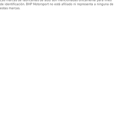
Las marcas de fabricantes de auto son mencionadas únicamente para fines
de identificación. BHP Motorsport no está afiliado ni representa a ninguna de
estas marcas.