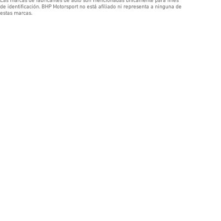
Las marcas de fabricantes de auto son mencionadas únicamente para fines
de identificación. BHP Motorsport no está afiliado ni representa a ninguna de
estas marcas.