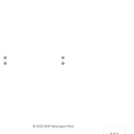
¡Trabaja con
nosotros!
© 2025 BHP Motorsport Perú
Hola, vengo de repuestosbmwperu.com y estoy buscando: