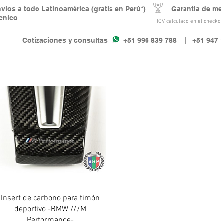
nvios a todo Latinoamérica (gratis en Perú*) Garantia de m
écnico
IGV calculado en el checkou
Cotizaciones y consultas +51 996 839 788
| +51 947 
Vista rápida
Insert de carbono para timón
deportivo -BMW ///M
Performance-