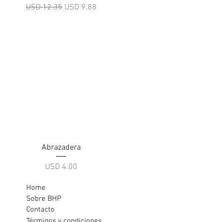
Precio
Precio de oferta
USD 12.35
USD 9.88
Vista rápida
Abrazadera
Precio
USD 4.00
Home
Sobre BHP
Contacto
Términos y condiciones