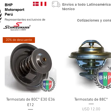
Envios a todo Latinoaméri
BHP
técnico
Motorsport
Perú
Representantes exclusivos de
Cotizaciones y co
20% de descuento
Vista rápida
Vista rápida
Termostato de 80C° E30 E36
Termostato de 88C°
E12
Precio
USD 12.00