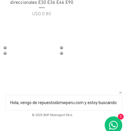
direccionales E30 E36 E46 E90
Precio
USD 0.80
¡Trabaja con
nosotros!
Hola, vengo de repuestosbmwperu.com y estoy buscando:
© 2025 BHP Motorsport Perú
1