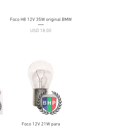
Vista rápida
Foco H8 12V 35W original BMW
Precio
USD 18.00
Vista rápida
Foco 12V 21W para