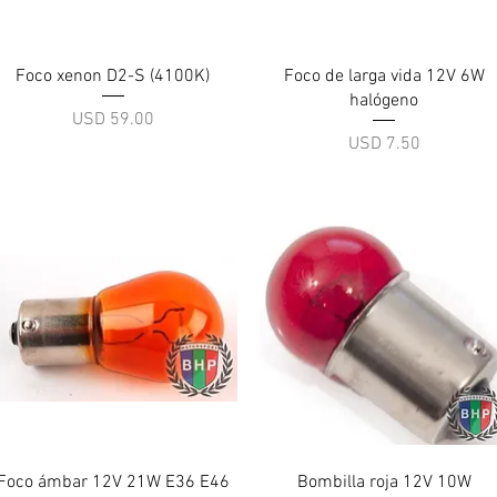
Vista rápida
Vista rápida
Foco xenon D2-S (4100K)
Foco de larga vida 12V 6W
halógeno
Precio
USD 59.00
Precio
USD 7.50
Vista rápida
Vista rápida
Foco ámbar 12V 21W E36 E46
Bombilla roja 12V 10W