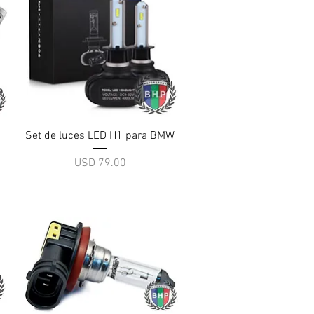
Vista rápida
Set de luces LED H1 para BMW
Precio
USD 79.00