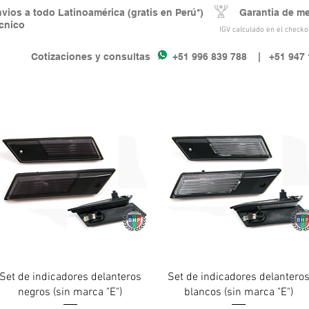
nvios a todo Latinoamérica (gratis en Perú*) Garantia de m
écnico
IGV calculado en el checkou
Cotizaciones y consultas +51 996 839 788
| +51 947 
Vista rápida
Vista rápida
Set de indicadores delanteros
Set de indicadores delantero
negros (sin marca "E")
blancos (sin marca "E")