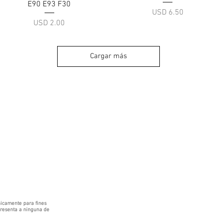
E90 E93 F30
Precio
USD 6.50
Precio
USD 2.00
Cargar más
icamente para fines
epresenta a ninguna de