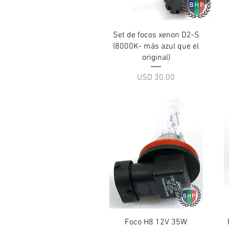
Vista rápida
Set de focos xenon D2-S
(8000K- más azul que el
original)
Precio
USD 30.00
Vista rápida
Foco H8 12V 35W