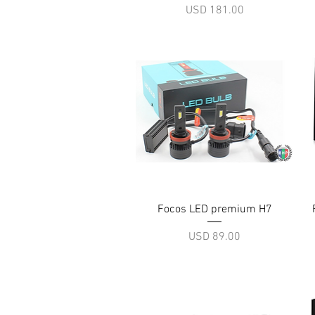
Precio
USD 181.00
Vista rápida
Focos LED premium H7
Precio
USD 89.00