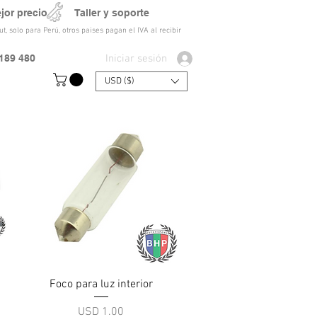
ejor precio Taller y soporte
t, solo para Perú, otros paises pagan el IVA al recibir
Iniciar sesión
189 480
USD ($)
Vista rápida
s
Foco para luz interior
Precio
USD 1.00