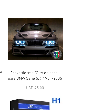
Vista rápida
W
Convertidores "Ojos de angel"
para BMW Serie 5, 7 1981-2005
Precio
USD 45.00