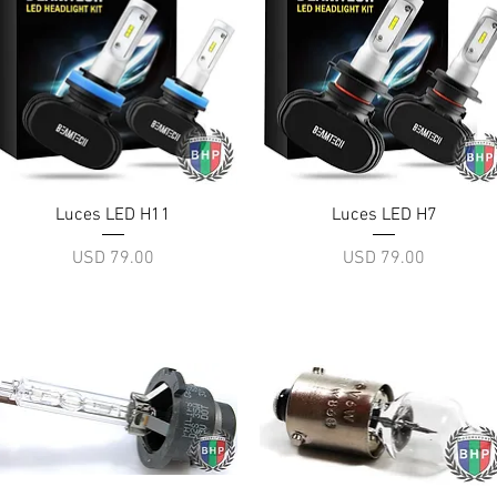
Vista rápida
Vista rápida
Luces LED H11
Luces LED H7
Precio
Precio
USD 79.00
USD 79.00