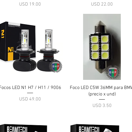
Precio
Precio
USD 19.00
USD 22.00
Vista rápida
Vista rápida
Focos LED N1 H7 / H11 / 9006
Foco LED C5W 36MM para BM
(precio x und)
Precio
USD 49.00
Precio
USD 3.50