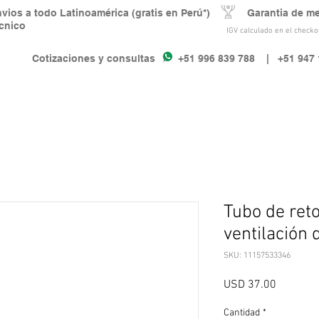
nvios a todo Latinoamérica (gratis en Perú*) Garantia de m
écnico
IGV calculado en el checkou
Cotizaciones y consultas +51 996 839 788
| +51 947 
Tubo de reto
ventilación 
SKU: 11157533346
Precio
USD 37.00
Cantidad
*