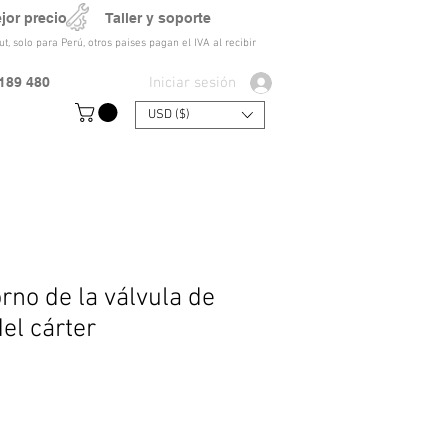
ejor precio Taller y soporte
t, solo para Perú, otros paises pagan el IVA al recibir
Iniciar sesión
189 480
USD ($)
rno de la válvula de
del cárter