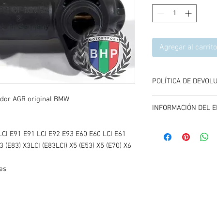
Agregar al carrito
POLÍTICA DE DEVOL
ador AGR original BMW
Se aceptan devolucione
INFORMACIÓN DEL E
compra del producto, 
y entregando el produc
El envío se calcula dur
CI E91 E91 LCI E92 E93 E60 E60 LCI E61
carrito de compras, es
 (E83) X3LCI (E83LCI) X5 (E53) X5 (E70) X6
promociones vigentes.
es