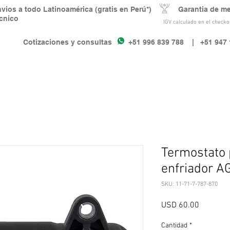
nvios a todo Latinoamérica (gratis en Perú*) Garantia de m
écnico
IGV calculado en el checkou
Cotizaciones y consultas +51 996 839 788
| +51 947 
Termostato 
enfriador A
SKU: 11-71-7-787-870
Precio
USD 60.00
Cantidad
*