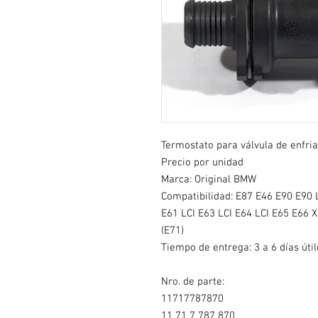
Termostato para válvula de enfri
Precio por unidad
Marca: Original BMW
Compatibilidad:
E87 E46 E90 E90 L
E61 LCI E63 LCI E64 LCI E65 E66 X3
(E71)
Tiempo de entrega: 3 a 6 días útil
Nro. de parte:
11717787870
11 71 7 787 870