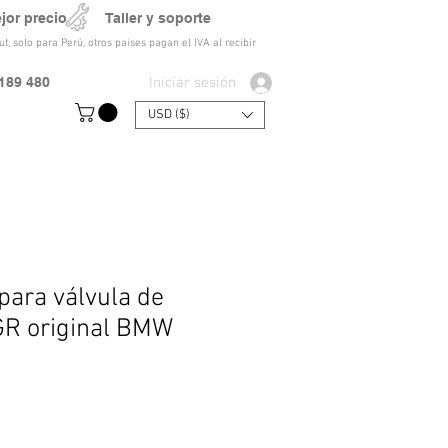
ejor precio Taller y soporte
t, solo para Perú, otros paises pagan el IVA al recibir
Iniciar sesión
189 480
USD ($)
para válvula de
GR original BMW