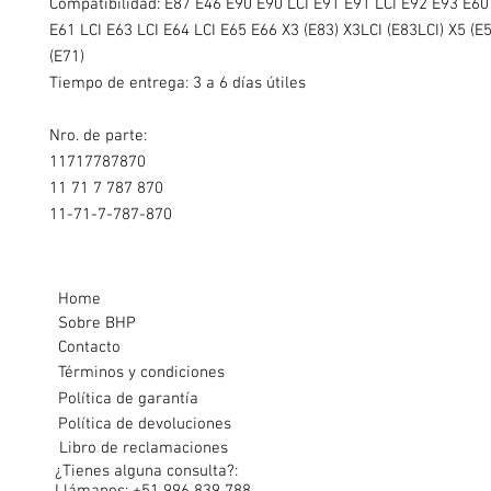
Compatibilidad:
E87 E46 E90 E90 LCI E91 E91 LCI E92 E93 E60
E61 LCI E63 LCI E64 LCI E65 E66 X3 (E83) X3LCI (E83LCI) X5 (E5
(E71)
Tiempo de entrega: 3 a 6 días útiles
Nro. de parte:
11717787870
11 71 7 787 870
11-71-7-787-870
Home
Sobre BHP
Contacto
Términos y condiciones
Política de garantía
Política de devoluciones
Libro de reclamaciones
¿Tienes alguna consulta?: