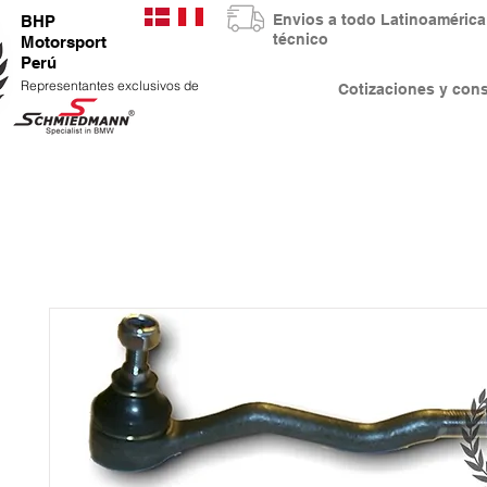
Envios a todo Latinoaméri
BHP
técnico
Motorsport
Perú
Representantes exclusivos de
Cotizaciones y co