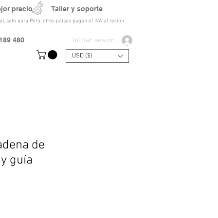
ejor precio Taller y soporte
t, solo para Perú, otros paises pagan el IVA al recibir
Iniciar sesión
189 480
USD ($)
adena de
 y guía