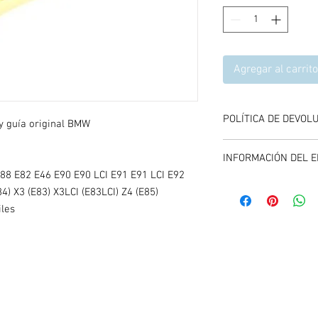
Agregar al carrito
POLÍTICA DE DEVOL
y guía original BMW
Se aceptan devolucione
INFORMACIÓN DEL E
compra del producto, 
E88 E82 E46 E90 E90 LCI E91 E91 LCI E92
y entregando el produc
El envío se calcula dur
4) X3 (E83) X3LCI (E83LCI) Z4 (E85)
carrito de compras, es
iles
promociones vigentes.