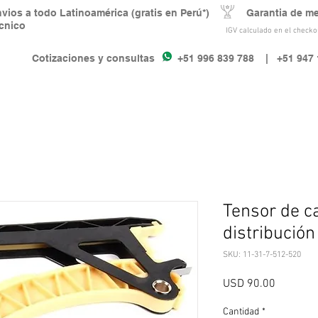
nvios a todo Latinoamérica (gratis en Perú*) Garantia de m
écnico
IGV calculado en el checkou
Cotizaciones y consultas +51 996 839 788
| +51 947 
Tensor de c
distribución
SKU: 11-31-7-512-520
Precio
USD 90.00
Cantidad
*