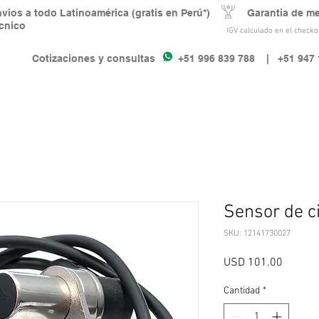
nvios a todo Latinoamérica (gratis en Perú*) Garantia de m
écnico
IGV calculado en el checkou
Cotizaciones y consultas +51 996 839 788
| +51 947 
Sensor de c
SKU: 12141730027
Precio
USD 101.00
Cantidad
*