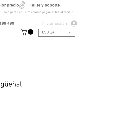
ejor precio Taller y soporte
t, solo para Perú, otros paises pagan el IVA al recibir
Iniciar sesión
189 480
USD ($)
igüeñal