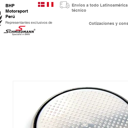
Envios a todo Latinoaméri
BHP
técnico
Motorsport
Perú
Representantes exclusivos de
Cotizaciones y co