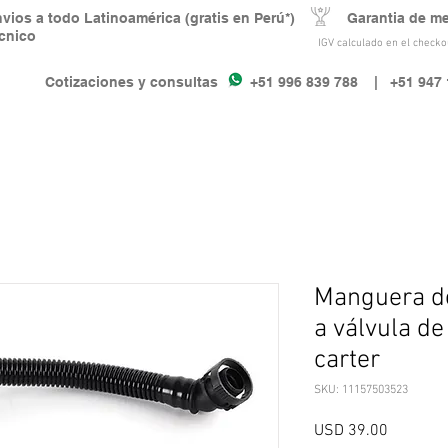
nvios a todo Latinoamérica (gratis en Perú*) Garantia de m
écnico
IGV calculado en el checkou
Cotizaciones y consultas +51 996 839 788
| +51 947 
Manguera de
a válvula de
carter
SKU: 11157503523
Precio
USD 39.00