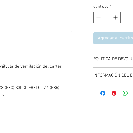
Cantidad
*
Agregar al carrito
POLÍTICA DE DEVOL
álvula de ventilación del carter
Se aceptan devolucione
INFORMACIÓN DEL E
compra del producto, 
y entregando el produc
El envío se calcula dur
3 (E83) X3LCI (E83LCI) Z4 (E85)
carrito de compras, es
es
promociones vigentes.