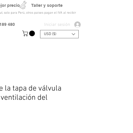
ejor precio Taller y soporte
t, solo para Perú, otros paises pagan el IVA al recibir
Iniciar sesión
189 480
USD ($)
 la tapa de válvula
 ventilación del