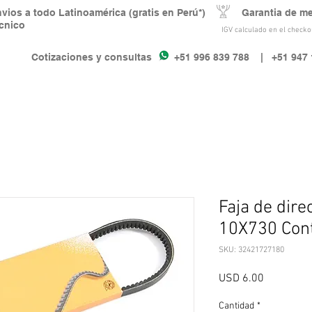
nvios a todo Latinoamérica (gratis en Perú*) Garantia de m
écnico
IGV calculado en el checkou
Cotizaciones y consultas +51 996 839 788
| +51 947 
Faja de dire
10X730 Cont
SKU: 32421727180
Precio
USD 6.00
Cantidad
*