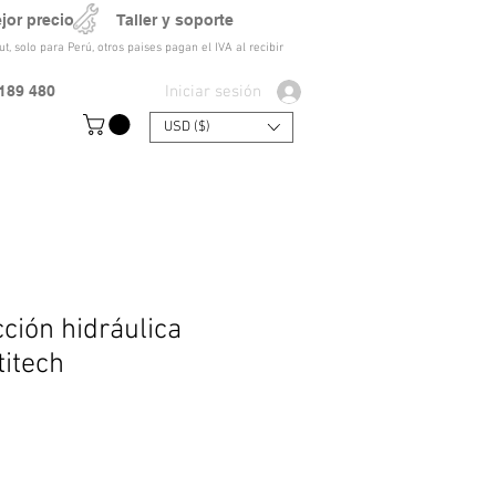
ejor precio Taller y soporte
t, solo para Perú, otros paises pagan el IVA al recibir
Iniciar sesión
189 480
USD ($)
cción hidráulica
itech