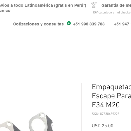
nvios a todo Latinoamérica (gratis en Perú*) Garantia de m
écnico
IGV calculado en el checkou
Cotizaciones y consultas +51 996 839 788
| +51 947 
Empaquetad
Escape Par
E34 M20
SKU: 87538459225
Precio
USD 25.00