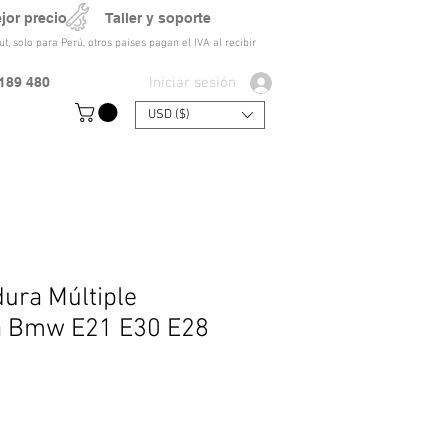
ejor precio Taller y soporte
t, solo para Perú, otros paises pagan el IVA al recibir
Iniciar sesión
189 480
USD ($)
ura Múltiple
a Bmw E21 E30 E28