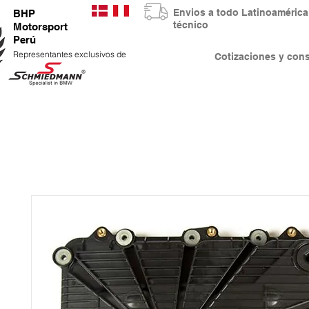
Envios a todo Latinoaméri
BHP
técnico
Motorsport
Perú
Representantes exclusivos de
Cotizaciones y co