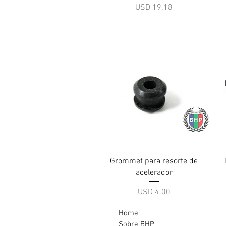
Precio
USD 19.18
Vista rápida
Grommet para resorte de
acelerador
Precio
USD 4.00
Home
Sobre BHP