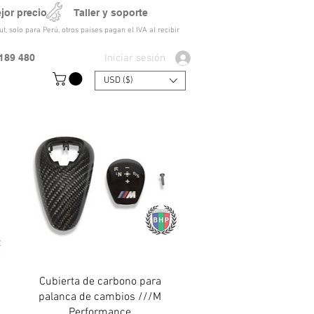
ejor precio Taller y soporte
t, solo para Perú, otros paises pagan el IVA al recibir
Iniciar sesión
189 480
USD ($)
Vista rápida
Cubierta de carbono para
palanca de cambios ///M
Performance