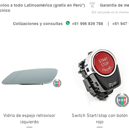
nvios a todo Latinoamérica (gratis en Perú*) Garantia de m
écnico
IGV calculado en el checkou
Cotizaciones y consultas +51 996 839 788
| +51 947 
Vista rápida
Vista rápida
Vidrio de espejo retrovisor
Switch Start/stop con botón
izquierdo
rojo