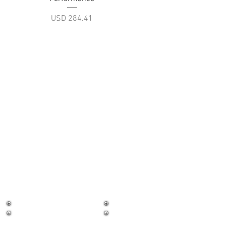
Precio
USD 284.41
¡Trabaja con